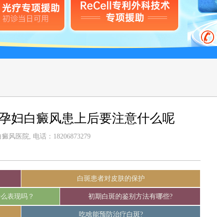
-孕妇白癜风患上后要注意什么呢
风医院, 电话：18206873279
白斑患者对皮肤的保护
什么表现吗？
初期白斑的鉴别方法有哪些?
吃啥能预防治疗白斑?