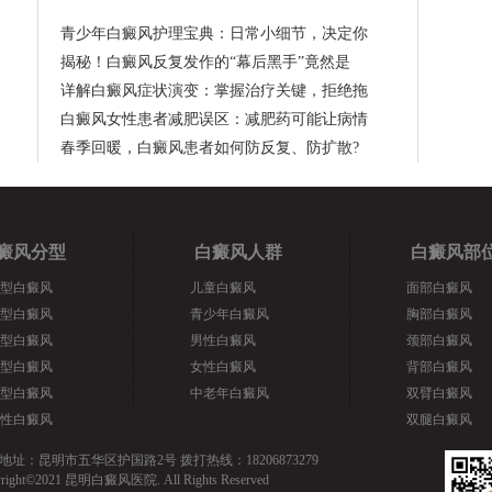
青少年白癜风护理宝典：日常小细节，决定你
揭秘！白癜风反复发作的“幕后黑手”竟然是
详解白癜风症状演变：掌握治疗关键，拒绝拖
白癜风女性患者减肥误区：减肥药可能让病情
春季回暖，白癜风患者如何防反复、防扩散?
癜风分型
白癜风人群
白癜风部
型白癜风
儿童白癜风
面部白癜风
型白癜风
青少年白癜风
胸部白癜风
型白癜风
男性白癜风
颈部白癜风
型白癜风
女性白癜风
背部白癜风
型白癜风
中老年白癜风
双臂白癜风
性白癜风
双腿白癜风
地址：昆明市五华区护国路2号 拨打热线：18206873279
yright©2021 昆明白癜风医院. All Rights Reserved