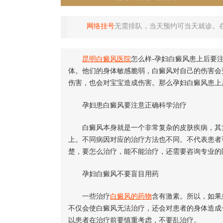
网络挂号
无需排队，当天预约可当天就诊。
昆明白癜风医院
怎么样-孕妇白癜风患上后要
体。他们的身体敏感脆弱，白癜风对自己的伤害会
伤害，也会对宝宝造成伤害。那么孕妇白癜风患上
孕妇患白癜风要注意正确科学治疗
白癜风本身就是一个非常复杂的皮肤疾病，其复
上。不同病因对应的治疗方法也不同。不代表患者
楚，要怎么治疗，能不能治疗，还需要咨询专业的
孕妇白癜风不要盲目用药
一些治疗
白癜风的药物
含有激素。所以，如果
不仅会使白癜风无法治疗，还会对患者的身体造成
以患者在治疗前要慎重考虑，不要乱治疗。