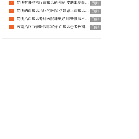
昆明有哪些治疗白癜风的医院-皮肤出现白癜风该怎么办
·
预约
昆明的白癜风治疗的医院-孕妇患上白癜风该如何是好
·
预约
昆明治白癜风专科医院哪里好-哪些做法不利于白癜风治疗呢
·
预约
云南治疗白斑医院哪家好-白癜风患者长期待在室内有什么影响
·
预约