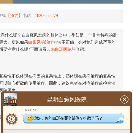
在线
【预约】
电话：
18206873279
注意什么呢？在白癜风发病的群体当中，孕妇是一个非常特殊的群
更大。所以如果
白癜风的治疗
方法不正确，会对她们造成严重的
后要注意什么呢?下面请看
云南白斑医院
的介绍。
杂性不仅体现在病因的复杂性上，还体现在疾病治疗的复杂性
可以随心所欲的使用治疗。因此，建议患者在对症治疗前检查清
医院医生。
昆明白癜风医院
16:41:20
患者在治疗过程中随意使用，会对自己造成严重影响。盲目使用
你好，你的白斑在哪个部位？扩散了吗？
一些意想不到的伤害，还会影响到肚子里的宝宝，得不偿失。所