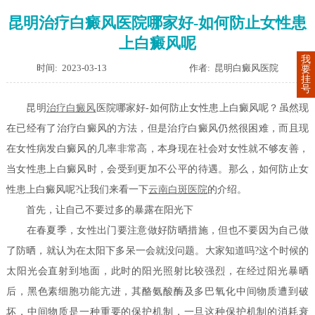
昆明治疗白癜风医院哪家好-如何防止女性患
上白癜风呢
我
时间: 2023-03-13
作者: 昆明白癜风医院
要
挂
号
昆明
治疗白癜风
医院哪家好-如何防止女性患上白癜风呢？虽然现
在已经有了治疗白癜风的方法，但是治疗白癜风仍然很困难，而且现
在女性病发白癜风的几率非常高，本身现在社会对女性就不够友善，
当女性患上白癜风时，会受到更加不公平的待遇。那么，如何防止女
性患上白癜风呢?让我们来看一下
云南白斑医院
的介绍。
首先，让自己不要过多的暴露在阳光下
在春夏季，女性出门要注意做好防晒措施，但也不要因为自己做
了防晒，就认为在太阳下多呆一会就没问题。大家知道吗?这个时候的
太阳光会直射到地面，此时的阳光照射比较强烈，在经过阳光暴晒
后，黑色素细胞功能亢进，其酪氨酸酶及多巴氧化中间物质遭到破
坏，中间物质是一种重要的保护机制，一旦这种保护机制的消耗衰