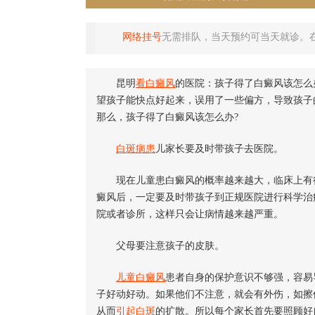
网络挂号
无需排队，当天预约可当天就诊。
昆明
看白癜风
的医院：孩子得了白癜风该怎么
望孩子能快点好起来，误用了一些偏方，导致孩子
那么，孩子得了白癜风该怎么办?
白斑病患
儿家长要及时带孩子去医院。
现在儿童患白癜风的概率越来越大，临床上有
癜风后，一定要及时带孩子到正规医院进行科学治
院或者诊所，这样只会让病情越来越严重。
父母要注意孩子的皮肤。
儿童白癜风
患者自身的保护意识不够强，容易
子好动好动。如果他们不注意，就会有外伤，如擦
从而
引起白斑
的扩散。所以每个家长首先要照顾好