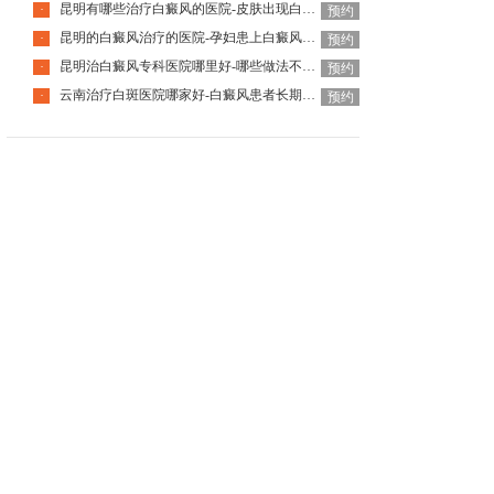
昆明有哪些治疗白癜风的医院-皮肤出现白癜风该怎么办
·
预约
昆明的白癜风治疗的医院-孕妇患上白癜风该如何是好
·
预约
昆明治白癜风专科医院哪里好-哪些做法不利于白癜风治疗呢
·
预约
云南治疗白斑医院哪家好-白癜风患者长期待在室内有什么影响
·
预约