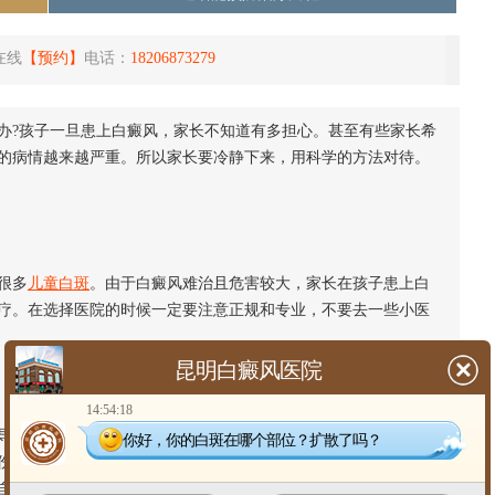
在线
【预约】
电话：
18206873279
办?孩子一旦患上白癜风，家长不知道有多担心。甚至有些家长希
的病情越来越严重。所以家长要冷静下来，用科学的方法对待。
很多
儿童白斑
。由于白癜风难治且危害较大，家长在孩子患上白
疗。在选择医院的时候一定要注意正规和专业，不要去一些小医
昆明白癜风医院
14:54:18
导致患处出现白斑。家长要注意孩子的白斑皮肤，避免外伤。孩
你好，你的白斑在哪个部位？扩散了吗？
伤、碰伤、烧伤等，而皮肤损伤很可能
引起白癜风
的同形反应，
自己的孩子，尽量避免任何意外，比如刮伤、磕碰、烫伤等等。