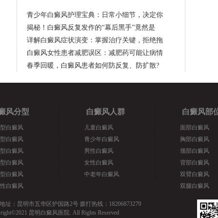
青少年白癜风护理宝典：日常小细节，决定你
揭秘！白癜风反复发作的“幕后黑手”竟然是
详解白癜风症状演变：掌握治疗关键，拒绝拖
白癜风女性患者减肥误区：减肥药可能让病情
春季回暖，白癜风患者如何防反复、防扩散?
癜风分型
白癜风人群
白癜风部
型白癜风
儿童白癜风
面部白癜风
型白癜风
青少年白癜风
胸部白癜风
型白癜风
男性白癜风
颈部白癜风
型白癜风
女性白癜风
背部白癜风
型白癜风
中老年白癜风
双臂白癜风
性白癜风
双腿白癜风
地址：昆明市五华区护国路2号 拨打热线：18206873279
yright©2021 昆明白癜风医院. All Rights Reserved