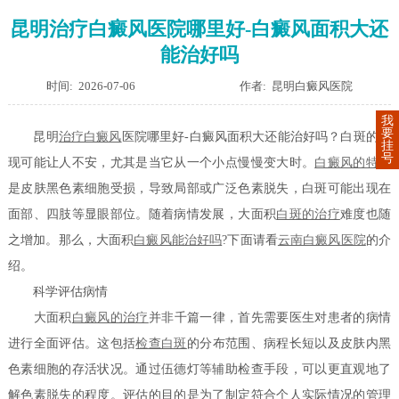
昆明治疗白癜风医院哪里好-白癜风面积大还
能治好吗
时间: 2026-07-06
作者: 昆明白癜风医院
我
要
昆明
治疗白癜风
医院哪里好-白癜风面积大还能治好吗？白斑的出
挂
号
现可能让人不安，尤其是当它从一个小点慢慢变大时。
白癜风的特点
是皮肤黑色素细胞受损，导致局部或广泛色素脱失，白斑可能出现在
面部、四肢等显眼部位。随着病情发展，大面积
白斑的治疗
难度也随
之增加。那么，大面积
白癜风能治好吗
?下面请看
云南白癜风医院
的介
绍。
科学评估病情
大面积
白癜风的治疗
并非千篇一律，首先需要医生对患者的病情
进行全面评估。这包括
检查白斑
的分布范围、病程长短以及皮肤内黑
色素细胞的存活状况。通过伍德灯等辅助检查手段，可以更直观地了
解色素脱失的程度。评估的目的是为了制定符合个人实际情况的管理