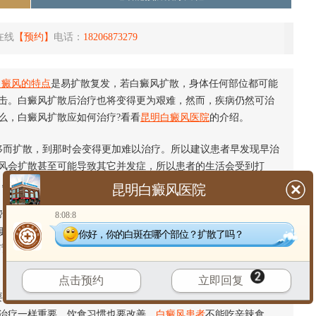
在线
【预约】
电话：
18206873279
白癜风的特点
是易扩散复发，若白癜风扩散，身体任何部位都可能
击。白癜风扩散后治疗也将变得更为艰难，然而，疾病仍然可治
么，白癜风扩散应如何治疗?看看
昆明白癜风医院
的介绍。
而扩散，到那时会变得更加难以治疗。所以建议患者早发现早治
风会扩散甚至可能导致其它并发症，所以患者的生活会受到打
，及早治疗，这样才能
远离白癜风
。
昆明白癜风医院
助。早期白癜风是一个很好的治疗期。如果不及时治疗，白癜风
8:08:8
更复杂，治疗费用增加。白癜风的早期治疗相对简单，可在短期
你好，你的白斑在哪个部位？扩散了吗？
疗方法相结合，治疗时间会变长。因此，治疗越早，改善越快。
点击预约
立即回复
要去专业医院，注意皮肤护理。皮肤会被衣服摩擦，会导致
白斑扩
治疗一样重要，饮食习惯也要改善。
白癜风患者
不能吃辛辣食