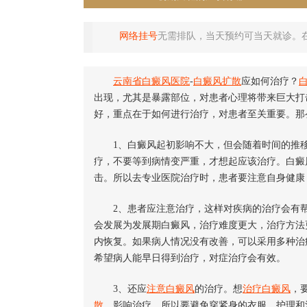
网络挂号
无需排队，当天预约可当天就诊。
云南省白癜风医院
-
白癜风扩散
应如何治疗？
出现，尤其是暴露部位，对患者心理将带来巨大打
好，重点在于如何进行治疗，对患者至关重要。那
1、白癜风起初影响不大，但会随着时间的推移
疗，不要等到病情变严重，才想起应该治疗。白癜
击。所以去专业医院治疗时，患者要注意自身健康
2、患者应注意治疗，这样对疾病的治疗会有帮
会发展为发展期白癜风，治疗难度更大，治疗方法
内恢复。如果病人情况没有改善，可以采用多种治
希望病人能早日得到治疗，对症治疗会有效。
3、还应
注意白癜风
的治疗。想
治疗白癜风
，
散
，影响治疗，所以要避免穿紧身的衣服。护理和