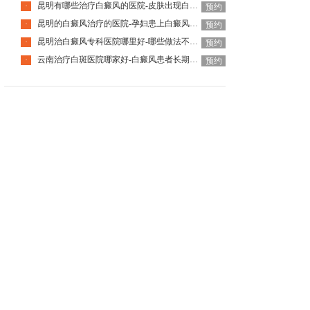
昆明有哪些治疗白癜风的医院-皮肤出现白癜风该怎么办
·
预约
昆明的白癜风治疗的医院-孕妇患上白癜风该如何是好
·
预约
昆明治白癜风专科医院哪里好-哪些做法不利于白癜风治疗呢
·
预约
云南治疗白斑医院哪家好-白癜风患者长期待在室内有什么影响
·
预约