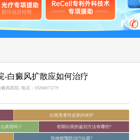
院-白癜风扩散应如何治疗
风医院, 电话：18206873279
白斑患者对皮肤的保护
什么表现吗？
初期白斑的鉴别方法有哪些?
吃啥能预防治疗白斑?