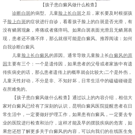
【孩子患白癜风做什么检查】
诊断白斑
的病型。儿童
脸上长白斑
之后，家长要及时根据孩
子
脸上白斑
的症状进行自诊，看看孩子脸上的白斑是否光滑，有
没有鳞屑现象，疼痛或者瘙痒吗。如果白斑表面光滑且无鳞屑表
现，患者还不痛不痒，那么就很可能是白癜风。
推荐阅读：
如何
自我诊断白癜风
儿童
脸上长白癜风
的原因。通常导致儿童脸上长
白癜风的原
因
主要有三个：一个是遗传因，如果患者的父母或者家族中有遗
传疾病史的话，那么患者遗传上的概率就会比较大;二个是外伤，
儿童天性好动，不分是非、不知好坏，日常生活中的磕磕碰碰是
在所难免的。
【孩子患白癜风做什么检查】
通过以上的内容介绍，相信大
家对白癜风已经有了深刻的认识，
昆明白癜风医院
提醒患者在日
常生活中，一定要做好护理工作，如果患有白癜风，一定要去专
业的医院进行检查和治疗，这样才能及早的摆脱疾病的危害，如
果您还想了解更多关于白癜风的内容，可以向我们的在线医生免