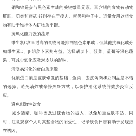
铜和锌是参与黑色素生成的关键微量元素。富含铜的食物有动物
肝脏、贝类和蘑菇;锌则存在于瘦肉、蛋类和种子中。适量食用这些食
物有助于维持体内矿物质平衡。
抗氧化能力强的蔬果
维生素C含量过高的食物可能抑制黑色素形成，但其他抗氧化成分
如维生素E、β-胡萝卜素则有益。选择胡萝卜、菠菜、蓝莓等深色蔬
果，可减少氧化应激对皮肤的影响。
清淡易消化的蛋白质来源
优质蛋白质是皮肤修复的基础，鱼类、去皮禽肉和豆制品是不错
的选择。避免油炸或辛辣烹饪方式，以保护消化系统并减少炎症反
应。
避免刺激性饮食
减少酒精、咖啡因及过辣食物的摄入，以免加重皮肤不适。同
时，注意观察个人对某些食物的耐受性，记录饮食日志有助于发现潜
在诱因。