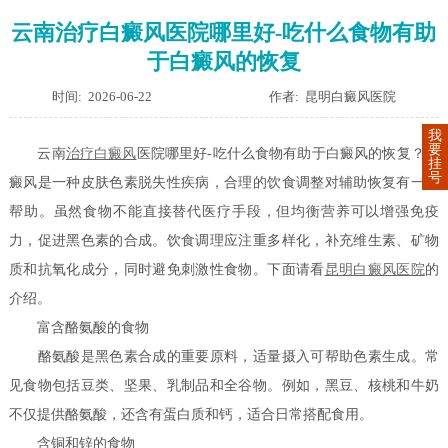
云南治疗白癜风医院哪里好-吃什么食物有助
于白癜风的恢复
时间: 2026-06-22
作者: 昆明白癜风医院
我
要
云南
治疗白癜风
医院哪里好-吃什么食物有助于白癜风的恢复？白
挂
号
癜风是一种皮肤色素脱失性疾病，合理的饮食调整对辅助恢复有一定
帮助。虽然食物不能直接替代医疗手段，但均衡营养可以增强免疫
力，促进黑色素的合成。饮食调理应注重多样化，补充维生素、矿物
质和抗氧化成分，同时避免刺激性食物。下面请看
昆明白癜风医院
的
介绍。
富含酪氨酸的食物
酪氨酸是黑色素合成的重要原料，适量摄入可帮助色素生成。常
见食物包括豆类、坚果、乳制品和全谷物。例如，黑豆、核桃和牛奶
不仅提供酪氨酸，还含有蛋白质和钙，适合日常搭配食用。
含铜和锌的食物