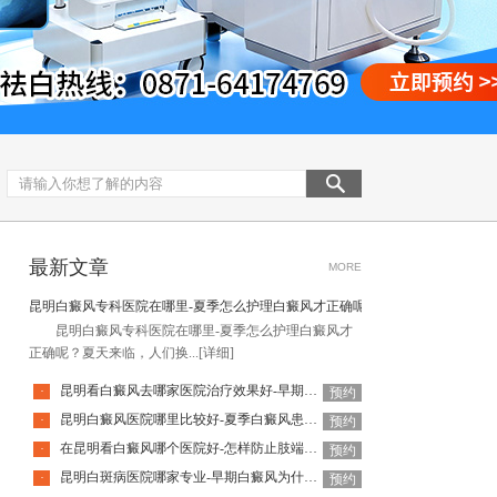
最新文章
MORE
昆明白癜风专科医院在哪里-夏季怎么护理白癜风才正确呢
昆明白癜风专科医院在哪里-夏季怎么护理白癜风才
正确呢？夏天来临，人们换...
[详细]
昆明看白癜风去哪家医院治疗效果好-早期白癜风如何尽早发现
·
预约
昆明白癜风医院哪里比较好-夏季白癜风患者适合出门旅游吗
·
预约
在昆明看白癜风哪个医院好-怎样防止肢端型白癜风蔓延
·
预约
昆明白斑病医院哪家专业-早期白癜风为什么容易被误诊
·
预约