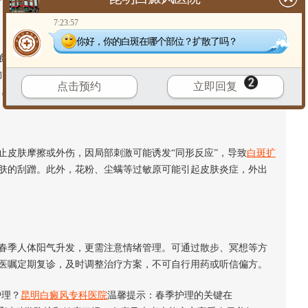
7:23:57
你好，你的白斑在哪个部位？扩散了吗？
清淡，多摄入富含维生素、微量元素的食物，如黑芝麻、核
物”。适当补充锌、铜元素有助于黑色素合成，但需在医生指导下进
点击预约
立即回复
，减少病情波动。
皮肤摩擦或外伤，因局部刺激可能诱发“同形反应”，导致
白斑扩
肤的刮蹭。此外，花粉、尘螨等过敏原可能引起皮肤炎症，外出
季人体阳气升发，更需注意情绪管理。可通过散步、冥想等方
医嘱定期复诊，及时调整治疗方案，不可自行用药或听信偏方。
护理？
昆明白癜风专科医院
温馨提示：春季护理的关键在