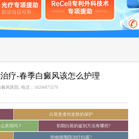
治疗-春季白癜风该怎么护理
风医院, 电话：18206873279
白斑患者对皮肤的保护
什么表现吗？
初期白斑的鉴别方法有哪些?
吃啥能预防治疗白斑?