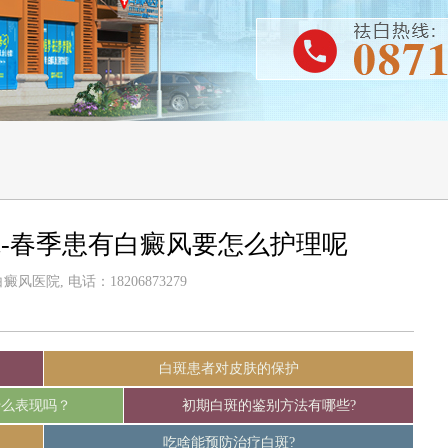
-春季患有白癜风要怎么护理呢
风医院, 电话：18206873279
白斑患者对皮肤的保护
什么表现吗？
初期白斑的鉴别方法有哪些?
吃啥能预防治疗白斑?