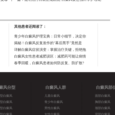
其他患者还阅读了：
青少年白癜风护理宝典：日常小细节，决定你
揭秘！白癜风反复发作的“幕后黑手”竟然是
详解白癜风症状演变：掌握治疗关键，拒绝拖
白癜风女性患者减肥误区：减肥药可能让病情
春季回暖，白癜风患者如何防反复、防扩散?
癜风分型
白癜风人群
白癜风部
型白癜风
儿童白癜风
面部白癜风
型白癜风
青少年白癜风
胸部白癜风
型白癜风
男性白癜风
颈部白癜风
型白癜风
女性白癜风
背部白癜风