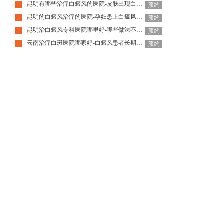
昆明有哪些治疗白癜风的医院-皮肤出现白癜风该怎么办
·
预约
昆明的白癜风治疗的医院-孕妇患上白癜风该如何是好
·
预约
昆明治白癜风专科医院哪里好-哪些做法不利于白癜风治疗呢
·
预约
云南治疗白斑医院哪家好-白癜风患者长期待在室内有什么影响
·
预约