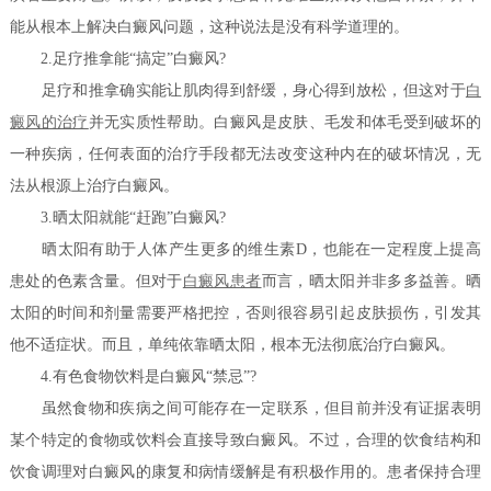
能从根本上解决白癜风问题，这种说法是没有科学道理的。
2.足疗推拿能“搞定”白癜风?
足疗和推拿确实能让肌肉得到舒缓，身心得到放松，但这对于
白
癜风的治疗
并无实质性帮助。白癜风是皮肤、毛发和体毛受到破坏的
一种疾病，任何表面的治疗手段都无法改变这种内在的破坏情况，无
法从根源上治疗白癜风。
3.晒太阳就能“赶跑”白癜风?
晒太阳有助于人体产生更多的维生素D，也能在一定程度上提高
患处的色素含量。但对于
白癜风患者
而言，晒太阳并非多多益善。晒
太阳的时间和剂量需要严格把控，否则很容易引起皮肤损伤，引发其
他不适症状。而且，单纯依靠晒太阳，根本无法彻底治疗白癜风。
4.有色食物饮料是白癜风“禁忌”?
虽然食物和疾病之间可能存在一定联系，但目前并没有证据表明
某个特定的食物或饮料会直接导致白癜风。不过，合理的饮食结构和
饮食调理对白癜风的康复和病情缓解是有积极作用的。患者保持合理