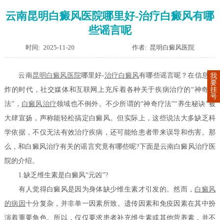
云南昆明白癜风医院哪里好-治疗白癜风有哪
些谣言呢
时间: 2025-11-20
作者: 昆明白癜风医院
云南
昆明白癜风医院
哪里好-
治疗白癜风
有哪些谣言呢？在信息爆
我
要
挂
炸的时代，社交媒体和互联网上充斥着各种关于疾病治疗的“神奇说
号
法”，
白癜风治疗
领域也不例外。不少所谓的“神奇疗法”“养生秘诀”被
大肆宣扬，声称能轻松搞定白癜风。但实际上，这些说法大多缺乏科
学依据，不仅无法有效治疗疾病，还可能给患者带来误导和伤害。那
么，和白癜风治疗有关的谣言究竟有哪些呢?下面是云南白癜风治疗医
院的介绍。
1.缺乏维生素是白癜风“元凶”?
有人觉得白癜风是因为身体缺少维生素才引发的。然而，
白癜风
的病因
十分复杂，并非单一因素所致。遗传因素和免疫因素在其中扮
演着重要角色。所以，仅仅要求患者补充维生素或其他营养素，并不