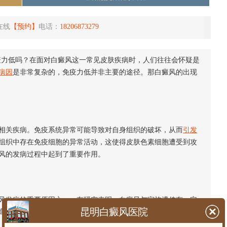
在线
【预约】
电话：
18206873279
力低吗？在面对白癜风这一常见皮肤疾病时，人们往往会怀疑是
病因
是非常复杂的，免疫力低并非主要的途径。那白癜风的出现
关疾病。免疫系统异常可能导致对自身组织的破坏，从而
引发
组织中存在免疫细胞的异常活动，这使得皮肤色素细胞遭受到攻
风的发病过程中起到了重要作用。
发病的重要原因之一。有研究表明，白癜风与家族遗传有一定
昆明白癜风医院
高于正常人群。因此，白癜风的出现并非单纯由于免疫力低下所