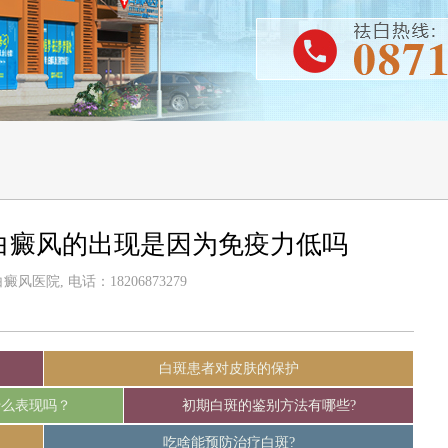
白癜风的出现是因为免疫力低吗
风医院, 电话：18206873279
白斑患者对皮肤的保护
什么表现吗？
初期白斑的鉴别方法有哪些?
吃啥能预防治疗白斑?