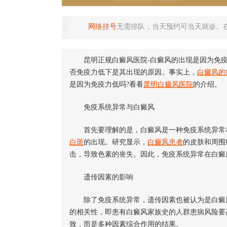
网络挂号
无需排队，当天预约可当天就诊。
昆明正规白癜风医院-白癜风的出现是因为免疫
否免疫力低下是其出现的原因。事实上，
白癜风的
是因为免疫力低吗?看看
昆明白癜风医院
的介绍。
免疫系统异常与白癜风
首先要理解的是，白癜风是一种免疫系统异常相
白斑
的出现。研究显示，
白癜风患者
的皮肤和周围
击，导致色素的丧失。因此，免疫系统异常在白癜
遗传因素的影响
除了免疫系统异常，遗传因素也被认为是白癜风
的相关性，即患有白癜风家族史的人群患病风险要
致，而是多种因素综合作用的结果。