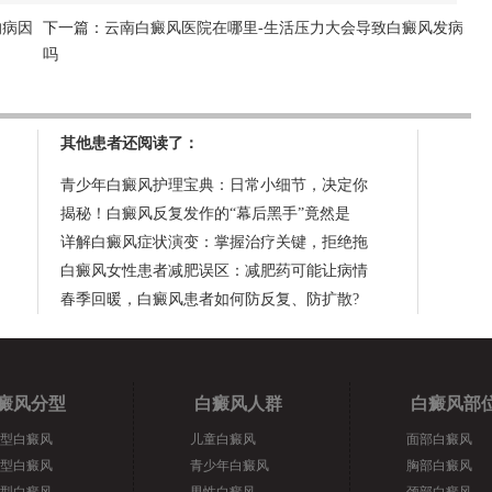
的病因
下一篇：
云南白癜风医院在哪里-生活压力大会导致白癜风发病
吗
其他患者还阅读了：
青少年白癜风护理宝典：日常小细节，决定你
揭秘！白癜风反复发作的“幕后黑手”竟然是
详解白癜风症状演变：掌握治疗关键，拒绝拖
白癜风女性患者减肥误区：减肥药可能让病情
春季回暖，白癜风患者如何防反复、防扩散?
癜风分型
白癜风人群
白癜风部
型白癜风
儿童白癜风
面部白癜风
型白癜风
青少年白癜风
胸部白癜风