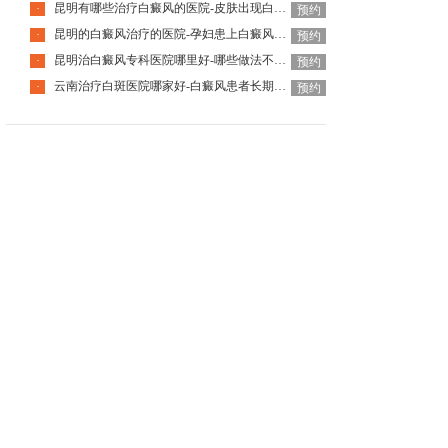
昆明有哪些治疗白癜风的医院-皮肤出现白癜风该怎么办
·
预约
昆明的白癜风治疗的医院-孕妇患上白癜风该如何是好
·
预约
昆明治白癜风专科医院哪里好-哪些做法不利于白癜风治疗呢
·
预约
云南治疗白斑医院哪家好-白癜风患者长期待在室内有什么影响
·
预约