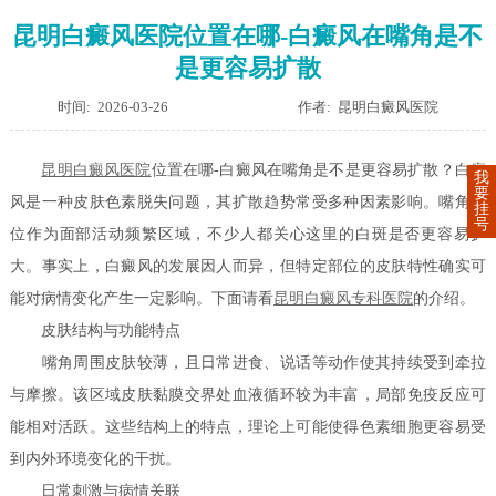
昆明白癜风医院位置在哪-白癜风在嘴角是不
是更容易扩散
时间: 2026-03-26
作者: 昆明白癜风医院
昆明白癜风医院
位置在哪-白癜风在嘴角是不是更容易扩散？白癜
我
要
风是一种皮肤色素脱失问题，其扩散趋势常受多种因素影响。嘴角部
挂
号
位作为面部活动频繁区域，不少人都关心这里的白斑是否更容易扩
大。事实上，白癜风的发展因人而异，但特定部位的皮肤特性确实可
能对病情变化产生一定影响。下面请看
昆明白癜风专科医院
的介绍。
皮肤结构与功能特点
嘴角周围皮肤较薄，且日常进食、说话等动作使其持续受到牵拉
与摩擦。该区域皮肤黏膜交界处血液循环较为丰富，局部免疫反应可
能相对活跃。这些结构上的特点，理论上可能使得色素细胞更容易受
到内外环境变化的干扰。
日常刺激与病情关联