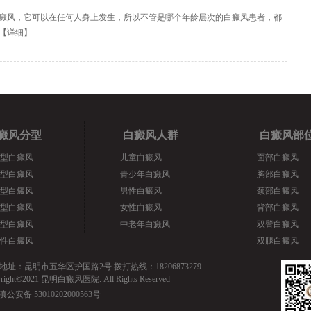
癜风，它可以在任何人身上发生，所以不管是哪个年龄层次的白癜风患者，都
【
详细
】
癜风分型
白癜风人群
白癜风部
型白癜风
儿童白癜风
面部白癜风
型白癜风
青少年白癜风
胸部白癜风
型白癜风
男性白癜风
颈部白癜风
型白癜风
女性白癜风
背部白癜风
型白癜风
中老年白癜风
双臂白癜风
性白癜风
双腿白癜风
地址：昆明市五华区护国路2号 拨打热线：18206873279
yright©2021 昆明白癜风医院. All Rights Reserved
滇公安备 53010202000563号