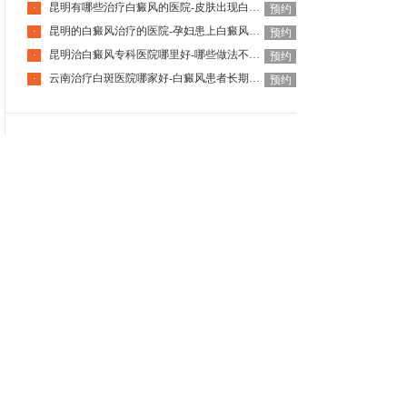
昆明有哪些治疗白癜风的医院-皮肤出现白癜风该怎么办
·
预约
昆明的白癜风治疗的医院-孕妇患上白癜风该如何是好
·
预约
昆明治白癜风专科医院哪里好-哪些做法不利于白癜风治疗呢
·
预约
云南治疗白斑医院哪家好-白癜风患者长期待在室内有什么影响
·
预约