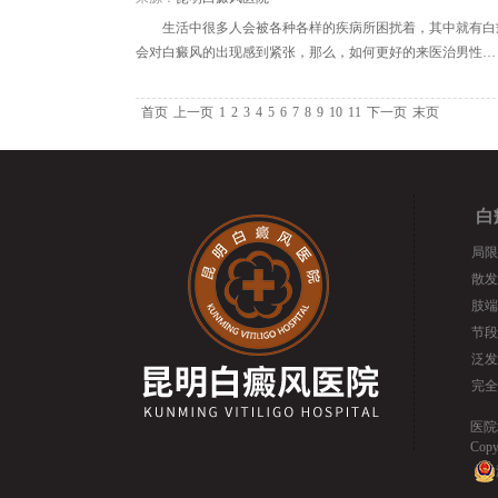
生活中很多人会被各种各样的疾病所困扰着，其中就有白
会对白癜风的出现感到紧张，那么，如何更好的来医治男性…
首页
上一页
1
2
3
4
5
6
7
8
9
10
11
下一页
末页
白
局限
散发
肢端
节段
泛发
完全
医院
Cop