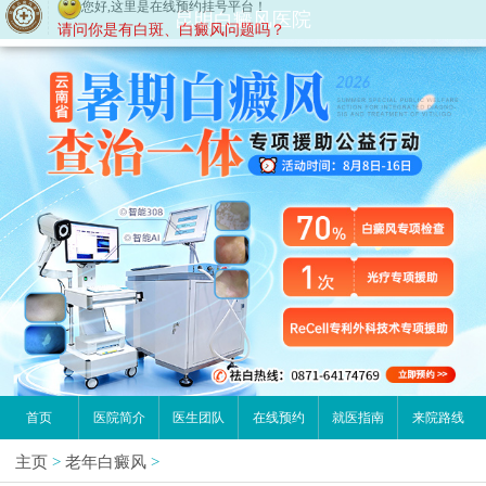
您好,这里是在线预约挂号平台！
昆明白癜风医院
请问你是有白斑、白癜风问题吗？
首页
医院简介
医生团队
在线预约
就医指南
来院路线
主页
>
老年白癜风
>