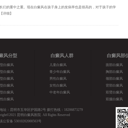
长们的重中之重。现在白癜风在孩子身上的发病率也是很高的，对于孩子的学
【
详细
】
癜风分型
白癜风人群
白癜风部
型白癜风
儿童白癜风
面部白癜风
型白癜风
青少年白癜风
胸部白癜风
型白癜风
男性白癜风
颈部白癜风
型白癜风
女性白癜风
背部白癜风
型白癜风
中老年白癜风
双臂白癜风
性白癜风
双腿白癜风
地址：昆明市五华区护国路2号 拨打热线：18206873279
yright©2021 昆明白癜风医院. All Rights Reserved
滇公安备 53010202000563号