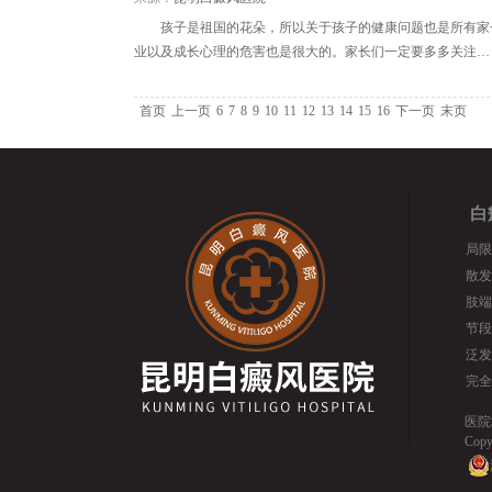
孩子是祖国的花朵，所以关于孩子的健康问题也是所有家
业以及成长心理的危害也是很大的。家长们一定要多多关注…
首页
上一页
6
7
8
9
10
11
12
13
14
15
16
下一页
末页
白
局限
散发
肢端
节段
泛发
完全
医院
Cop