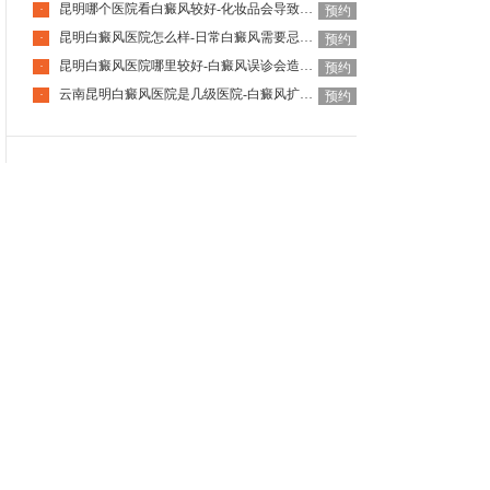
昆明哪个医院看白癜风较好-化妆品会导致面部白癜风加重吗
·
预约
昆明白癜风医院怎么样-日常白癜风需要忌口吗
·
预约
昆明白癜风医院哪里较好-白癜风误诊会造成哪些危害
·
预约
云南昆明白癜风医院是几级医院-白癜风扩散有没有规律呢
·
预约